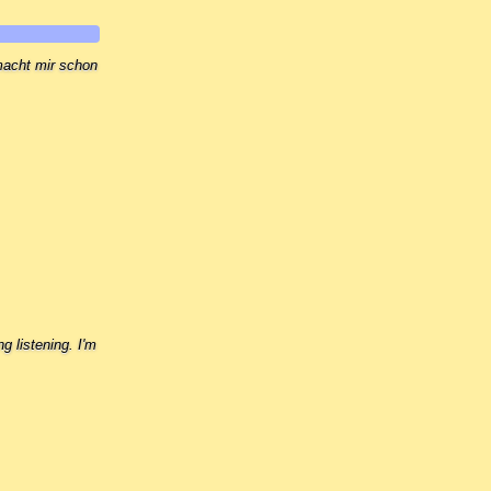
macht mir schon
ng listening. I'm