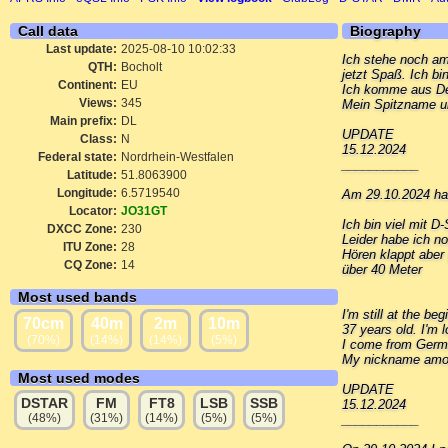
Call data
Biography
Last update:
2025-08-10 10:02:33
Ich stehe noch am
QTH:
Bocholt
jetzt Spaß. Ich bi
Continent:
EU
Ich komme aus Deu
Views:
345
Mein Spitzname un
Main prefix:
DL
UPDATE
Class:
N
15.12.2024
Federal state:
Nordrhein-Westfalen
___________
Latitude:
51.8063900
Longitude:
6.5719540
Am 29.10.2024 ha
Locator:
JO31GT
Ich bin viel mit 
DXCC Zone:
230
Leider habe ich n
ITU Zone:
28
Hören klappt aber
CQ Zone:
14
über 40 Meter
Most used bands
I'm still at the be
70cm
40m
2m
10m
37 years old. I'm 
(70%)
(14%)
(14%)
(5%)
I come from German
My nickname amon
Most used modes
UPDATE
DSTAR
FM
FT8
LSB
SSB
15.12.2024
(48%)
(31%)
(14%)
(5%)
(5%)
___________