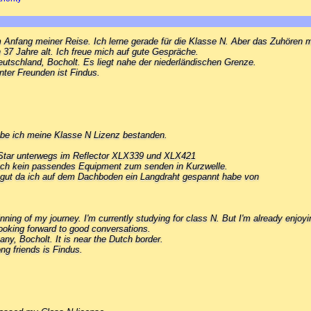
 Anfang meiner Reise. Ich lerne gerade für die Klasse N. Aber das Zuhören 
n 37 Jahre alt. Ich freue mich auf gute Gespräche.
tschland, Bocholt. Es liegt nahe der niederländischen Grenze.
ter Freunden ist Findus.
be ich meine Klasse N Lizenz bestanden.
D-Star unterwegs im Reflector XLX339 und XLX421
och kein passendes Equipment zum senden in Kurzwelle.
 gut da ich auf dem Dachboden ein Langdraht gespannt habe von
ginning of my journey. I'm currently studying for class N. But I'm already enjoyi
looking forward to good conversations.
y, Bocholt. It is near the Dutch border.
g friends is Findus.