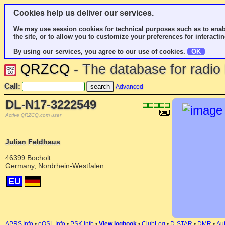
Cookies help us deliver our services.
We may use session cookies for technical purposes such as to enab
the site, or to allow you to customize your preferences for interactin
By using our services, you agree to our use of cookies.
OK
QRZCQ
- The database for radi
Call:
Advanced
DL-N17-3222549
Active QRZCQ.com user
Julian Feldhaus
46399 Bocholt
Germany, Nordrhein-Westfalen
EU
APRS Info
•
eQSL Info
•
PSK Info
•
View logbook
•
ClubLog
•
D-STAR
•
DMR
•
Aut