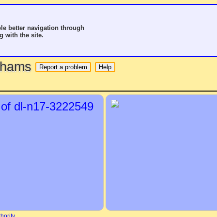
le better navigation through
g with the site.
o hams
hority