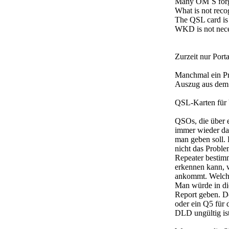
Many OM`S forgo
What is not recog
The QSL card is s
WKD is not neces
Zurzeit nur Port
Manchmal ein Pr
Auszug aus dem
QSL-Karten für 
QSOs, die über 
immer wieder da
man geben soll. 
nicht das Proble
Repeater bestim
erkennen kann, w
ankommt. Welche
Man würde in di
Report geben. D
oder ein Q5 für 
DLD ungültig ist