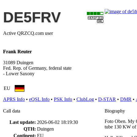
DE5FRV
Active QRZCQ.com user
Frank Reuter
31089 Duingen
Fed. Rep. of Germany, federal state
- Lower Saxony
EU
APRS Info
•
eQSL Info
•
PSK Info
•
ClubLog
•
D-STAR
•
DMR
•
Call data
Biography
Foto Oben. My Q
Last update:
2026-06-02 18:19:30
tube 130 KW of f
QTH:
Duingen
Continent:
EU