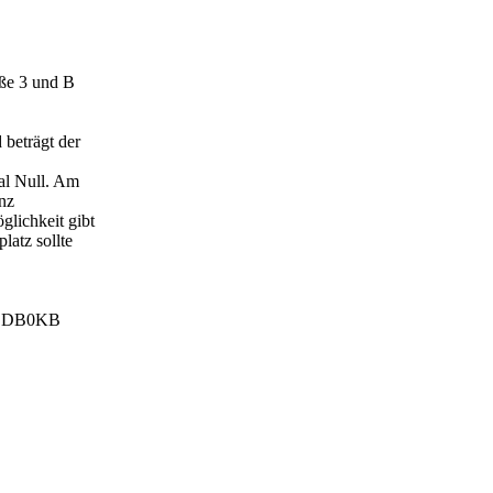
ße 3 und B
beträgt der
al Null. Am
anz
lichkeit gibt
latz sollte
is DB0KB