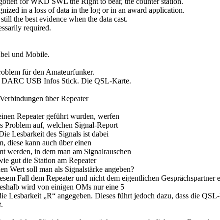
tten for WKD SWL the Right to bear, the counter station.
nized in a loss of data in the log or in an award application.
till the best evidence when the data cast.
sarily required.
abel und Mobile.
oblem für den Amateurfunker.
 DARC USB Infos Stick. Die QSL-Karte.
Verbindungen über Repeater
einen Repeater geführt wurden, werfen
s Problem auf, welchen Signal-Report
Die Lesbarkeit des Signals ist dabei
m, diese kann auch über einen
mt werden, in dem man am Signalrauschen
ie gut die Station am Repeater
n Wert soll man als Signalstärke angeben?
esem Fall dem Repeater und nicht dem eigentlichen Gesprächspartner e
eshalb wird von einigen OMs nur eine 5
die Lesbarkeit „R“ angegeben. Dieses führt jedoch dazu, dass die QSL-
.