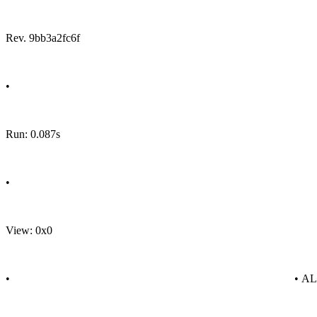
Rev. 9bb3a2fc6f
•
Run: 0.087s
•
View: 0x0
•
• A