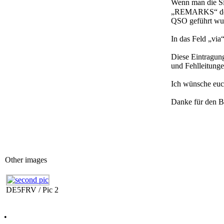
Wenn man die Si
„REMARKS“ der 
QSO geführt wur
In das Feld „via
Diese Eintragun
und Fehlleitunge
Ich wünsche euc
Danke für den B
Other images
DE5FRV / Pic 2
•