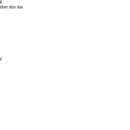
ng
über den das
RV