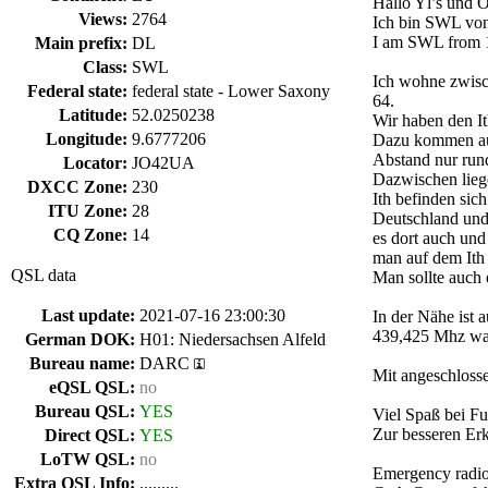
Hallo Yl’s und O
Views:
2764
Ich bin SWL von
I am SWL from 1
Main prefix:
DL
Class:
SWL
Ich wohne zwis
Federal state:
federal state - Lower Saxony
64.
Latitude:
52.0250238
Wir haben den I
Longitude:
9.6777206
Dazu kommen auc
Abstand nur run
Locator:
JO42UA
Dazwischen lieg
DXCC Zone:
230
Ith befinden sic
ITU Zone:
28
Deutschland und
CQ Zone:
14
es dort auch und
man auf dem Ith 
QSL data
Man sollte auch 
Last update:
2021-07-16 23:00:30
In der Nähe ist
439,425 Mhz was
German DOK:
H01: Niedersachsen Alfeld
Bureau name:
DARC
Mit angeschloss
eQSL QSL:
no
Bureau QSL:
YES
Viel Spaß bei F
Zur besseren E
Direct QSL:
YES
LoTW QSL:
no
Emergency radi
Extra QSL Info:
.........