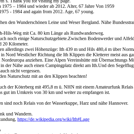
m`s. Thank you for visiting my page.
 1975 – 1984 und wieder ab 2012. Alter, 67 Jahre Von 1959
975 - 1984 and again from 2012. Age, 67 young.
chen den Wunderschönen Leine und Weser Bergland. Nähe Bundesstra
th-Hils-Weg mit Ca. 80 km Länge als Rundwanderweg.
h noch einige Naturschutzgebiete.Zwischen Bodenwerder und Alfeld 
d 20 Kilometer.
en allerdings zwei Höhenzüge: Ith 439 m und Hils 480,4 m über Norm
h in Nord Westlicher Richtung die Ith Klippen die Kletterer meist aus g
 Nordeuropa anziehen. Eine Alpen Vereinshütte mit Übernachtungs Mög
 in der Nähe auch einen Campingplatz direkt am Ith.Und den Segelflugp
auch nicht vergessen.
den Naturschutz mit an den Klippen beachten!
 auch der Köterberg mit 495,8 m ü. NHN mit einem Amateurfunk Rela
 gut im Umkreis von 30 km und weiter zu empfangen ist.
en sind noch Relais von der Wasserkuppe, Harz und nähe Hannover.
unk und Wandern.
rkundung,
https://de.wikipedia.org/wiki/Ith#Lage
o