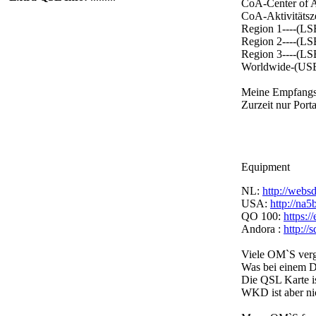
CoA-Center of Ac
CoA-Aktivitätsz
Region 1----(LSB
Region 2----(LSB
Region 3----(LSB
Worldwide-(USB)
Meine Empfangsan
Zurzeit nur Port
Equipment
NL:
http://webs
USA:
http://na5
QO 100:
https:/
Andora :
http://
Viele OM`S verg
Was bei einem D
Die QSL Karte i
WKD ist aber ni