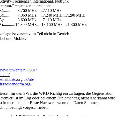
tivity-Frequenzen international. Notfunk
entrum-Frequenzen international.
):.............3.760 MHz......7.110 MHz
):.............7.060 MHz......7.240 MHz....7.290 MHz
):.............3.600 MHz......7.110 MHz
:...........14.300 MHz.....18.160 MHz...21.360 MHz
lage ist zurzeit zum Teil nicht in Betrieb.
abel und Mobile.
dr.ewi.utwente.nl:8901/
b.com/
/eshail.batc.org.uk/nb/
sdr.radioandorra.org/
essen für den SWL die WKD Richtig ein zu tragen, die Gegenstation.
atenverlust im Log oder bei einem Diplomantrag nicht Anerkannt wird
st immer noch der Beste Nachweis wenn die Daten Stimmen.
cht unbedingt vorgeschrieben.