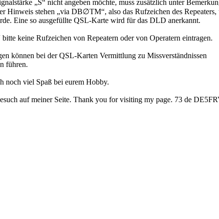
gnalstärke „S“ nicht angeben möchte, muss zusätzlich unter Bemerku
Hinweis stehen „via DB∅TM“, also das Rufzeichen des Repeaters, 
de. Eine so ausgefüllte QSL-Karte wird für das DLD anerkannt.
“ bitte keine Rufzeichen von Repeatern oder von Operatern eintragen.
gen können bei der QSL-Karten Vermittlung zu Missverständnissen
n führen.
h noch viel Spaß bei eurem Hobby.
esuch auf meiner Seite. Thank you for visiting my page. 73 de DE5F