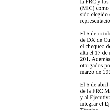
la FRC y los
(MIC) como e
sido elegido
representaci
El 6 de octub
de DX de Cu
el chequeo d
alta el 17 d
201. Además,
otorgados po
marzo de 19
El 6 de abril
de la FRC Ma
y al Ejecutiv
integrar el E