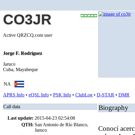
CO3JR
Active QRZCQ.com user
Jorge F. Rodriguez
Jaruco
Cuba, Mayabeque
NA
APRS Info
•
eQSL Info
•
PSK Info
•
ClubLog
•
D-STAR
•
DMR
Call data
Biography
Last update:
2015-04-23 02:54:08
QTH:
San Antonio de Río Blanco,
Conocí acerc
Jaruco