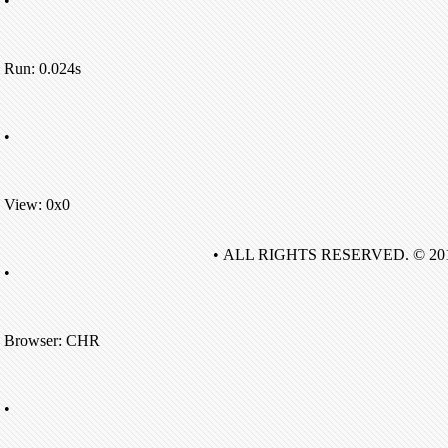
•
Run: 0.024s
•
View: 0x0
• ALL RIGHTS RESERVED. © 20
•
Browser: CHR
•