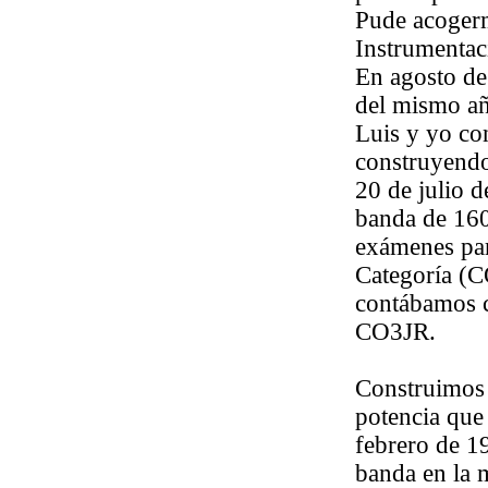
Pude acogerm
Instrumentac
En agosto de
del mismo añ
Luis y yo co
construyendo
20 de julio 
banda de 160
exámenes par
Categoría (C
contábamos co
CO3JR.
Construimos 
potencia que 
febrero de 1
banda en la 