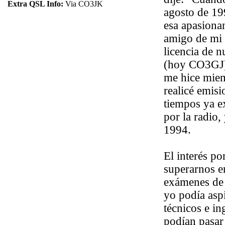
Extra QSL Info:
Via CO3JK
agosto de 19
esa apasiona
amigo de mi 
licencia de 
(hoy CO3GJ).
me hice miem
realicé emis
tiempos ya ex
por la radio
1994.
El interés p
superarnos e
exámenes de 
yo podía aspi
técnicos e in
podían pasar 