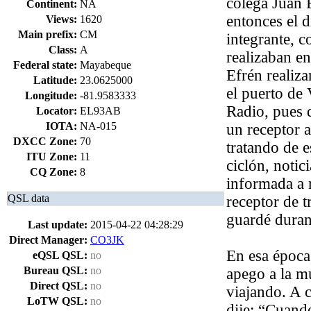
colega Juan 
Continent:
NA
entonces el d
Views:
1620
Main prefix:
CM
integrante, c
Class:
A
realizaban en
Federal state:
Mayabeque
Efrén realiz
Latitude:
23.0625000
el puerto de 
Longitude:
-81.9583333
Radio, pues 
Locator:
EL93AB
IOTA:
NA-015
un receptor 
DXCC Zone:
70
tratando de e
ITU Zone:
11
ciclón, notic
CQ Zone:
8
informada a 
QSL data
receptor de t
guardé duran
Last update:
2015-04-22 04:28:29
Direct Manager:
CO3JK
En esa época
eQSL QSL:
no
Bureau QSL:
no
apego a la m
Direct QSL:
no
viajando. A 
LoTW QSL:
no
dije: “Cuando